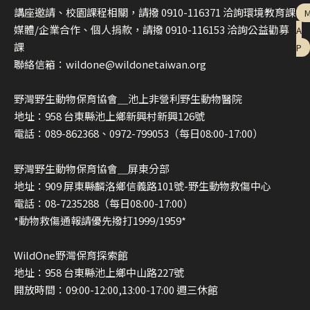
講座邀請、校園課程相關，請撥 0910-116371 洽詢環境教育課
媒體/企業合作、個人捐款，請撥 0910-116153 洽詢公益勸募
A
課
P
聯絡信箱：wildone@wildonetaiwan.org
野灣野生動物保育協會＿池上非營利野生動物醫院
地址：958 台東縣池上鄉新興村新興126號
電話：089-862368、0972-799053（每日08:00-17:00）
野灣野生動物保育協會＿屏東分部
地址：909 屏東縣麟洛鄉信義路101號-野生動物救傷中心
電話：08-7235288（每日08:00-17:00）
*動物救傷通報請優先撥打1999/1959*
WildOne野灣保育探索館
地址：958 台東縣池上鄉中山路227號
開放時間：09:00-12:00,13:00-17:00 週三休館