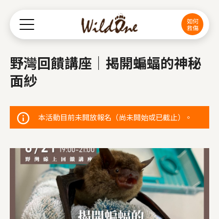
Jump to Main content
Jump to Navigation
如何
救傷
野灣回饋講座｜揭開蝙蝠的神秘
面紗
本活動目前未開放報名（尚未開始或已截止）。