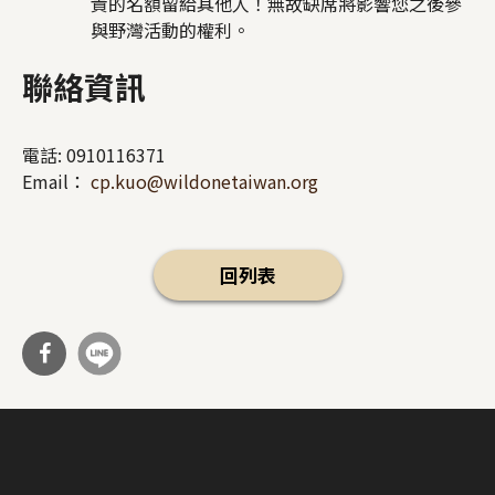
貴的名額留給其他人！無故缺席將影響您之後參
與野灣活動的權利。
聯絡資訊
電話:
0910116371
Email：
cp.kuo@wildonetaiwan.org
回列表
分享
到Fa
cebo