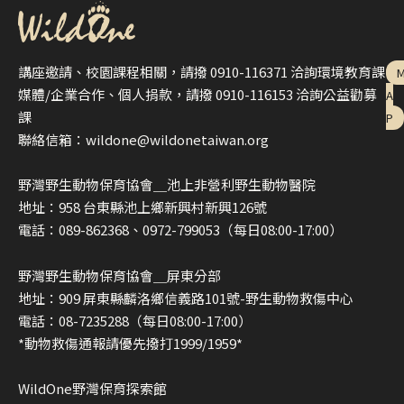
ok
講座邀請、校園課程相關，請撥 0910-116371 洽詢環境教育課
媒體/企業合作、個人捐款，請撥 0910-116153 洽詢公益勸募
A
課
P
聯絡信箱：wildone@wildonetaiwan.org
野灣野生動物保育協會＿池上非營利野生動物醫院
地址：958 台東縣池上鄉新興村新興126號
電話：089-862368、0972-799053（每日08:00-17:00）
野灣野生動物保育協會＿屏東分部
地址：909 屏東縣麟洛鄉信義路101號-野生動物救傷中心
電話：08-7235288（每日08:00-17:00）
*動物救傷通報請優先撥打1999/1959*
WildOne野灣保育探索館