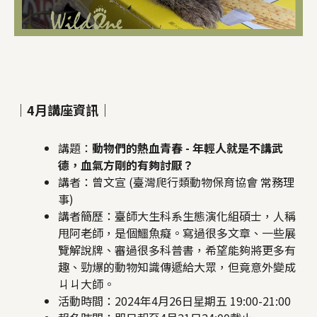
｜4月講座資訊｜
講題：
動物們的熱血青春 - 年輕人就是不講武
德，血氣方剛的有夠討厭？
講者：曾文宣 (臺灣爬行類動物保育協會 常務理
事)
講者簡歷：臺師大生科系生態演化組碩士，人稱
甩阿老師，是個鱷魚癡。寫過很多文章、一些展
覽解說牌、審過很多科普書，希望能夠將更多有
趣、勁爆的動物知識傳遞給大眾，但竟意外變成
ㄐㄐ大師。
活動時間：2024年4月26日星期五 19:00-21:00