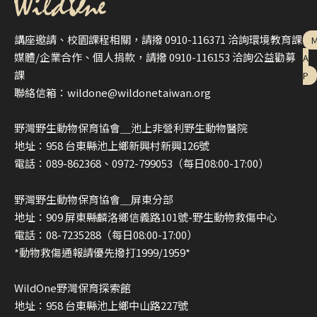
ok
講座邀請、校園課程相關，請撥 0910-116371 洽詢環境教育課
媒體/企業合作、個人捐款，請撥 0910-116153 洽詢公益勸募
A
課
P
聯絡信箱：wildone@wildonetaiwan.org
野灣野生動物保育協會＿池上非營利野生動物醫院
地址：958 台東縣池上鄉新興村新興126號
電話：089-862368、0972-799053（每日08:00-17:00）
野灣野生動物保育協會＿屏東分部
地址：909 屏東縣麟洛鄉信義路101號-野生動物救傷中心
電話：08-7235288（每日08:00-17:00）
*動物救傷通報請優先撥打1999/1959*
WildOne野灣保育探索館
地址：958 台東縣池上鄉中山路227號