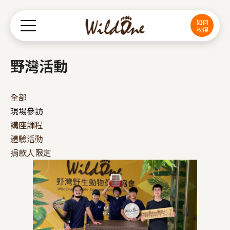
Jump to Main content
Jump to Navigation
如何
救傷
野灣活動
全部
現場參訪
講座課程
體驗活動
捐款人限定