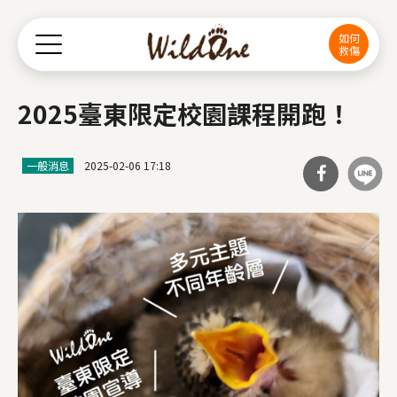
Jump to Main content
Jump to Navigation
如何
救傷
2025臺東限定校園課程開跑！
一般消息
2025-02-06 17:18
分享
到Fa
cebo
ok