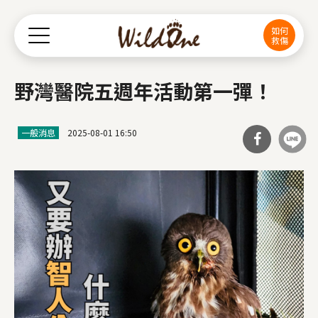
Jump to Main content
Jump to Navigation
如何
救傷
野灣醫院五週年活動第一彈！
一般消息
2025-08-01 16:50
分享
到Fa
cebo
ok