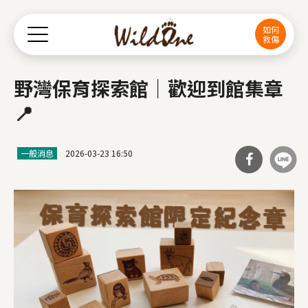
Jump to Main content
Jump to Navigation
如何
救傷
野灣保育探索館｜歡迎到館集章
📍
一般消息
2026-03-23 16:50
分享
到Fa
cebo
ok