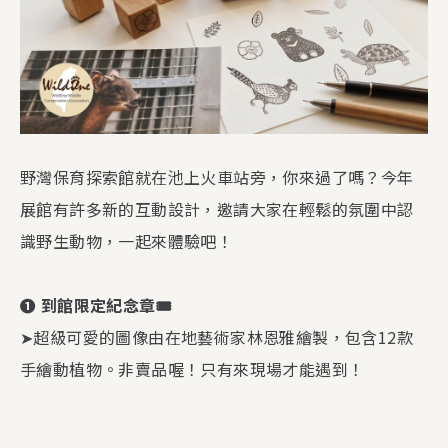
野灣保育探索館就在池上火車站旁，你來過了嗎？今年
展館有許多新的互動設計，邀請大家在輕鬆的氛圍中認
識野生動物，一起來體驗吧！
❶ 到館限定紀念章🎟️
➤超級可愛的圖像由在地藝術家林恩雅繪製，包含12款
手繪動植物。非賣品喔！只有來現場才能遇到！