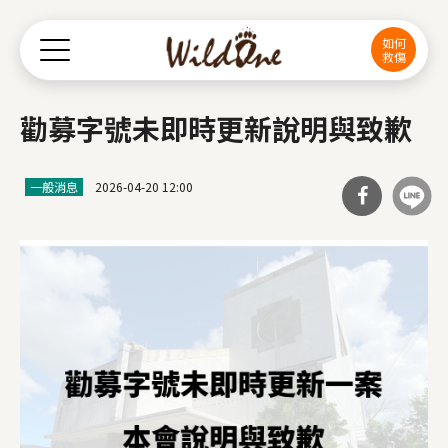
Jump to Main content
Jump to Navigation
如何
救傷
勸募字號未即時更新說明與致歉
一般消息
2026-04-20 12:00
分享
到Fa
cebo
ok