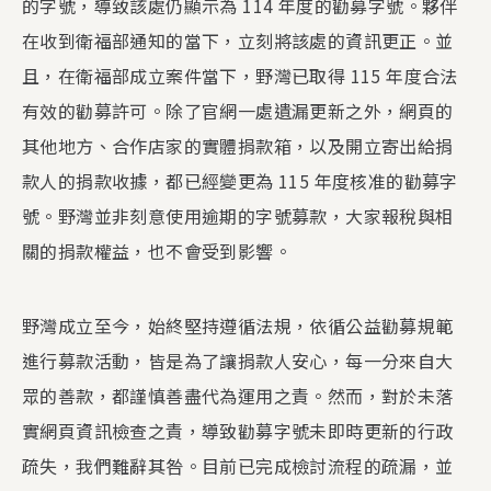
的字號，導致該處仍顯示為 114 年度的勸募字號。夥伴
在收到衛福部通知的當下，立刻將該處的資訊更正。​並
且，在衛福部成立案件當下，野灣已取得 115 年度合法
有效的勸募許可。除了官網一處遺漏更新之外，網頁的
其他地方、合作店家的實體捐款箱，以及開立寄出給捐
款人的捐款收據，都已經變更為 115 年度核准的勸募字
號。野灣並非刻意使用逾期的字號募款，大家報稅與相
關的捐款權益，也不會受到影響。​
野灣成立至今，始終堅持遵循法規，依循公益勸募規範
進行募款活動，皆是為了讓捐款人安心，每一分來自大
眾的善款，都謹慎善盡代為運用之責。然而，對於未落
實網頁資訊檢查之責，導致勸募字號未即時更新的行政
疏失，我們難辭其咎。目前已完成檢討流程的疏漏，並