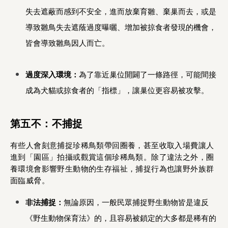
失去遮蔽而感到不安全，進而放棄育雛、棄巢而去，或是
導致雛鳥失去遮蔭過度曝曬、增加被掠食者發現的機會，
皆會導致雛鳥因人而亡。
過度深入環境：
為了靠近巢位開闢了一條路徑，可能間接
成為犬貓或掠食者的「指標」，讓巢位更容易被攻擊。
第五不：不捕捉
有些人會刻意捕捉珍稀鳥類帶回圈養，甚至收取入場費讓人
進到「園區」拍攝或觀賞這個珍稀鳥類。除了違法之外，圈
養環境會影響野生動物的生存福祉，捕捉行為也讓野外族群
面臨威脅。
非法捕捉：
無論原因，一般民眾捕捉野生動物皆是違反
《野生動物保育法》的，且容易被鎖定的大多都是稀有的