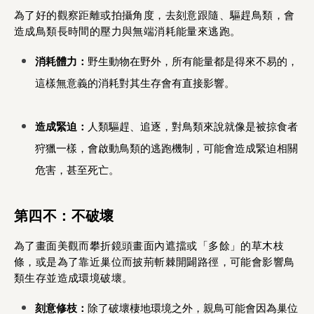
為了好的觀察距離或拍攝角度，去刻意跟隨、驅趕鳥類，會
造成鳥類長時間的壓力與無端消耗能量來逃跑。
消耗體力：
野生動物在野外，所有能量都是得來不易的，
這樣無意義的消耗對其生存會有直接影響。
造成緊迫：
人類驅趕、追逐，對鳥類來說就像是被掠食者
狩獵一樣，會啟動鳥類的逃跑機制，可能會造成緊迫相關
危害，甚至死亡。
第四不：不破壞
為了畫面美觀而攀折鏡頭畫面內遮擋或「多餘」的草木枝
條，或是為了靠近巢位而披荊斬棘開闢路徑，可能會影響鳥
類生存並造成環境破壞。
刻意修枝：
除了破壞棲地環境之外，親鳥可能會因為巢位