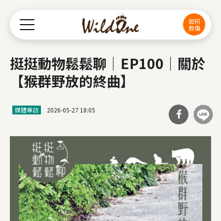
Jump to Main content
Jump to Navigation
如何
救傷
挺挺動物鬆鬆聊│EP100│關於
【猴群野放的終曲】
媒體專訪
2026-05-27 18:05
分享
到Fa
cebo
ok