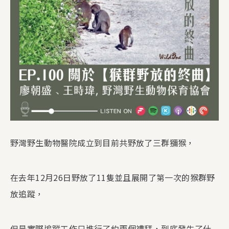
野灣野生動物醫院成立到目前共野放了三群獼猴，
在去年12月26日野放了11隻並且展開了第一次的猴群野
放追蹤，
但是實際追蹤工作只進行了約兩個禮拜，到底發生了什