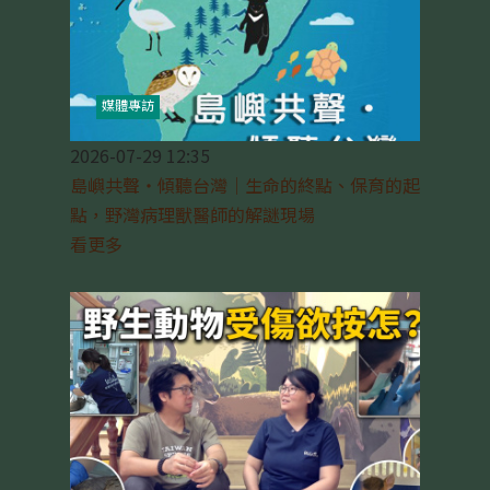
媒體專訪
2026-07-29 12:35
島嶼共聲‧傾聽台灣│生命的終點、保育的起
點，野灣病理獸醫師的解謎現場
看更多