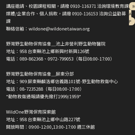
講座邀請、校園課程相關，請撥 0910-116371 洽詢環境教育課
媒體/企業合作、個人捐款，請撥 0910-116153 洽詢公益勸募
A
課
P
聯絡信箱：wildone@wildonetaiwan.org
野灣野生動物保育協會＿池上非營利野生動物醫院
地址：958 台東縣池上鄉新興村新興126號
電話：089-862368、0972-799053（每日08:00-17:00）
野灣野生動物保育協會＿屏東分部
地址：909 屏東縣麟洛鄉信義路101號-野生動物救傷中心
電話：08-7235288（每日08:00-17:00）
*動物救傷通報請優先撥打1999/1959*
WildOne野灣保育探索館
地址：958 台東縣池上鄉中山路227號
開放時間：09:00-12:00,13:00-17:00 週三休館