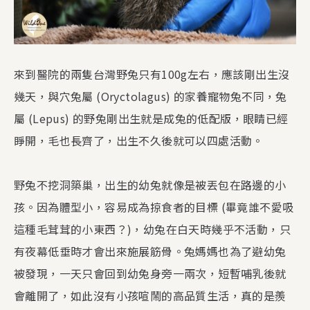
來到醫院的兩隻台灣野兔只有100g左右，應該剛出生沒
幾天，與穴兔屬 (Oryctolagus) 的家養寵物兔不同，兔
屬 (Lepus) 的野兔剛出生就是成兔的低配版，眼睛已經
睜開，毛也長齊了，出生不久後就可以四處活動。
野兔不挖洞築巢，出生的幼兔就像是被丟包在路邊的小
孩。因為體型小，容易成為掠食者的目標 (畢竟誰不愛吸
這種毛茸茸的小東西？)，幼兔在白天時幾乎不活動，只
有夜幕低垂時才會出來施展筋骨。兔媽媽也為了避幼兔
被發現，一天只會回到幼兔身旁一兩次，短暫哺乳後就
會離開了，如此沒有小孩喧鬧的高品質生活，真的是羨