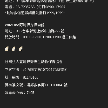
地址：909 屏東縣麟洛鄉信義路101號-野生動物救傷中心
電話：08-7235288（每日08:00-17:00）
*動物救傷通報請優先撥打1999/1959*
WildOne野灣保育探索館
地址：958 台東縣池上鄉中山路227號
開放時間：09:00-12:00,13:00-17:00 週三休館
fb
ig
yt
社團法人臺灣野灣野生動物保育協會
立案字號：台內團字第1070017955號函
統一編號：81148165
募核准文號：衛部救字第1151360041號
發票愛心碼：7495