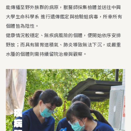
能傳播至野外族群的病原，獸醫師採集檢體並送往中興
大學生命科學系 進行遺傳鑑定與檢驗蛙病毒，所幸所有
個體皆為陰性。
健康情況較穩定、無疾病風險的個體，便開始依序安排
野放；而具有腸胃道積氣、肺炎導致無法下沉，或嚴重
水腫的個體則需持續留院治療與觀察。