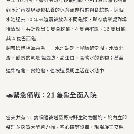
觀水池內發現疑似私養的保育類柴棺龜與食蛇龜。這個
水池過去 20 年來陸續被放入不同龜類，縣府農業處到場
後清點，共計救出 1 隻食蛇龜、4 隻柴棺龜、16 隻斑龜
與 4 隻巴西龜。
飼養環境相當惡劣──水池缺乏上岸曬背空間、水質混
濁，餵食的則是高脂肪、高蛋白、高碳水的食物；甚至
連柴棺龜、食蛇龜，也被迫長期生活在水池中。
🐢
緊急備戰：21 隻龜全面入院
當天共有 21 隻個體被送至野灣野生動物醫院。院內立即
整理並採買大型普力桶、空心磚等設備，現場施工安裝