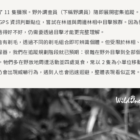
們野放了 11 隻獼猴。野外調查員（下稱野調員）隨即展開密集追
GPS 資訊判斷點位，嘗試在林道與周邊林相中目擊猴群。因
過得好不好，仍需要透過目擊才能更完整理解。
皆有剃毛，透過不同的剃毛組合即可辨識個體。但受限於林相
報器，我們在追蹤規劃階段就已預期：很難在野外目擊到全部
體。牠們多在野放地周遭活動並四處覓食，常以 2 隻為小單位
仍會出現威嚇行為，遇到人也會迅速迴避，整體表現看似正常