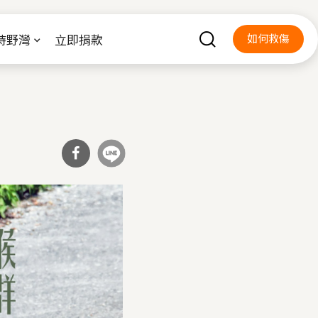
持野灣
立即捐款
如何救傷
分享
到Fa
cebo
ok