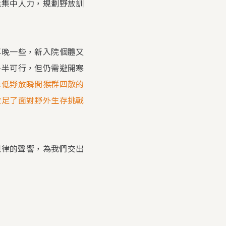
能集中人力，規劃野放訓
再晚一些，新入院個體又
多半可行，但仍需避開寒
降低野放瞬間猴群四散的
做足了面對野外生存挑戰
規律的聲響，為我們交出