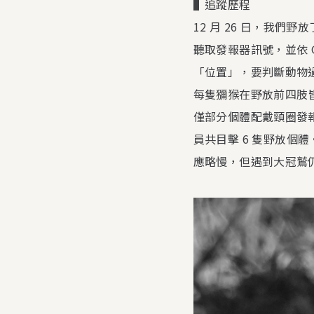
▌追蹤歷程
12 月 26 日，我
聽取發報器訊號，並依 
「位置」，要判斷動物
每隻獼猴在野放前四肢
僅部分個體配戴頸圈發
員共目擊 6 隻野放個
應略慢，但遇到大冠鷲