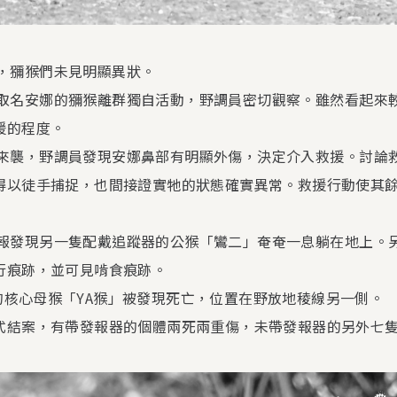
流來襲，獼猴們未見明顯異狀。
其中一隻取名安娜的獼猴離群獨自活動，野調員密切觀察。雖然看起
援的程度。
寒流再次來襲，野調員發現安娜鼻部有明顯外傷，決定介入救援。討
得以徒手捕捉，也間接證實牠的狀態確實異常。救援行動使其
野調員通報發現另一隻配戴追蹤器的公猴「鸞二」奄奄一息躺在地上
行痕跡，並可見啃食痕跡。
猴群中的核心母猴「YA猴」被發現死亡，位置在野放地稜線另一側。
式結案，有帶發報器的個體兩死兩重傷，未帶發報器的另外七