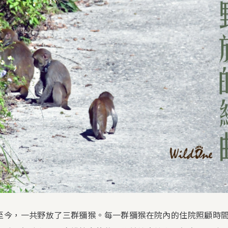
至今，一共野放了三群獼猴。每一群獼猴在院內的住院照顧時