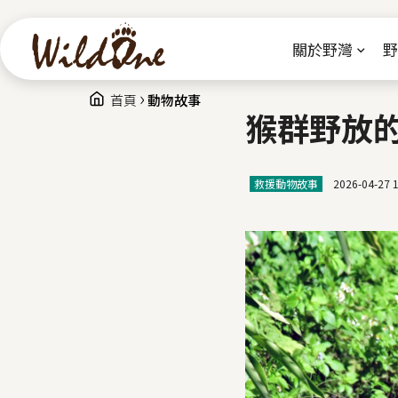
關於野灣
野
›
您在這裡
首頁
動物故事
猴群野放
救援動物故事
2026-04-27 1