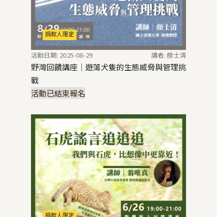
捐款人限定
活動日期: 2025-08-29
講者: 顏士清
野灣回饋講座｜遊蕩犬隻的生態威脅與管理挑
戰
活動已結束報名
捐款人限定