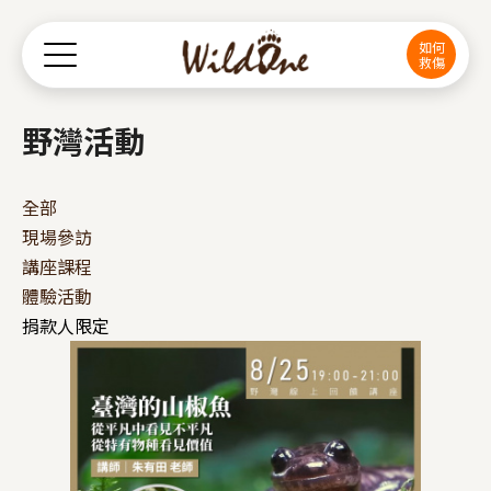
Jump to Main content
Jump to Navigation
如何
救傷
野灣活動
全部
現場參訪
講座課程
體驗活動
捐款人限定