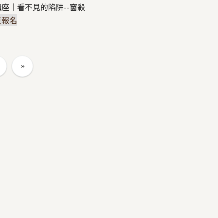
座｜看不見的陷阱--窗殺
束報名