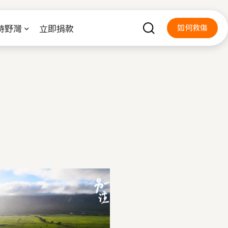
持野灣
立即捐款
如何救傷