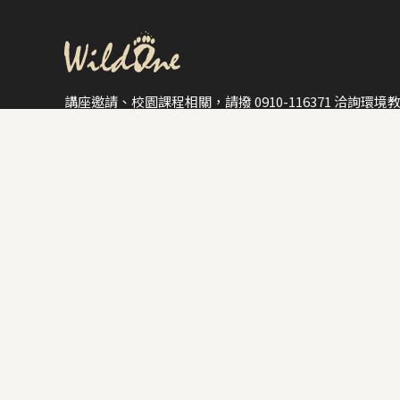
講座邀請、校園課程相關，請撥 0910-116371 洽詢環境
媒體/企業合作、個人捐款，請撥 0910-116153 洽詢公
聯絡信箱：wildone@wildonetaiwan.org
野灣野生動物保育協會＿池上非營利野生動物醫院
地址：958 台東縣池上鄉新興村新興126號
電話：089-862368、0972-799053（每日08:00-17:00）
野灣野生動物保育協會＿屏東分部
地址：909 屏東縣麟洛鄉信義路101號-野生動物救傷中心
電話：08-7235288（每日08:00-17:00）
*動物救傷通報請優先撥打1999/1959*
WildOne野灣保育探索館