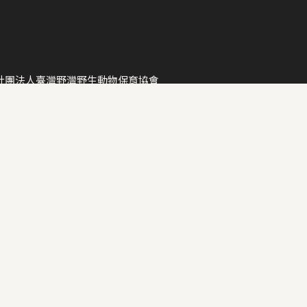
社團法人臺灣野灣野生動物保育協會
立案字號：台內團字第1070017955號函
統一編號：81148165
募核准文號：衛部救字第1151360041號
發票愛心碼：7495