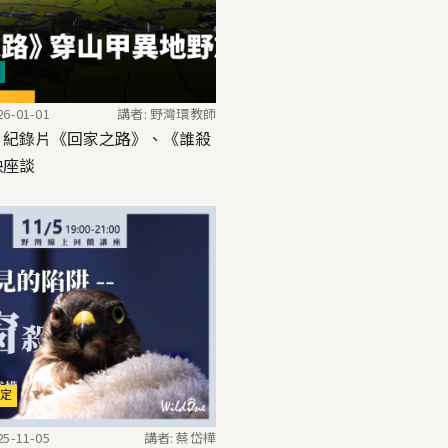
6-01-01
講者: 野灣環教師
｜紀錄片《回家之路》、《誰殺
映座談
定
5-11-05
講者: 蔡岱樺