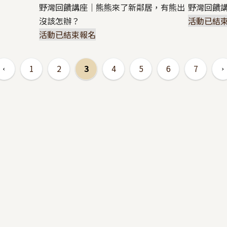
野灣回饋講座｜熊熊來了新鄰居，有熊出
野灣回饋講
沒該怎辦？
活動已結
活動已結束報名
1
2
3
4
5
6
7