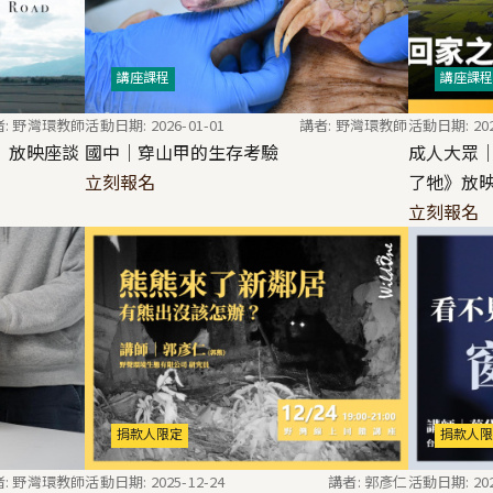
講座課程
講座課程
者: 野灣環教師
活動日期: 2026-01-01
講者: 野灣環教師
活動日期: 202
》放映座談
國中｜穿山甲的生存考驗
成人大眾
立刻報名
了牠》放
立刻報名
捐款人限定
捐款人限
者: 野灣環教師
活動日期: 2025-12-24
講者: 郭彥仁
活動日期: 202