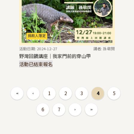
捐款人限定
活動日期: 2024-12-27
講者: 孫敬閔
野灣回饋講座｜我家門前的穿山甲
活動已結束報名
頁面
1
2
3
4
5
6
7