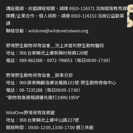
講座邀請、校園課程相關，請撥 0910-116371 洽詢環境教育課
媒體/企業合作、個人捐款，請撥 0910-116153 洽詢公益勸募
A
課
P
聯絡信箱：wildone@wildonetaiwan.org
野灣野生動物保育協會＿池上非營利野生動物醫院
地址：958 台東縣池上鄉新興村新興126號
電話：089-862368、0972-799053（每日08:00-17:00）
野灣野生動物保育協會＿屏東分部
地址：909 屏東縣麟洛鄉信義路101號-野生動物救傷中心
電話：08-7235288（每日08:00-17:00）
*動物救傷通報請優先撥打1999/1959*
WildOne野灣保育探索館
地址：958 台東縣池上鄉中山路227號
開放時間：09:00-12:00,13:00-17:00 週三休館