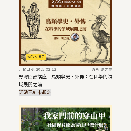
捐款人限定
活動日期: 2025-02-12
講者: 馮孟婕
野灣回饋講座｜鳥類學史・外傳：在科學的領
域展開之前
活動已結束報名