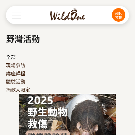
Jump to Main content
Jump to Navigation
如何
救傷
野灣活動
全部
現場參訪
講座課程
體驗活動
捐款人限定