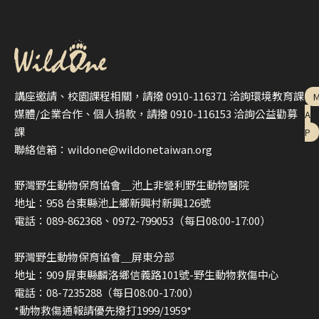
講座邀請、校園課程相關，請撥 0910-116371 洽詢環境教育課
媒體/企業合作、個人捐款，請撥 0910-116153 洽詢公益勸募
A
課
P
聯絡信箱：wildone@wildonetaiwan.org
野灣野生動物保育協會＿池上非營利野生動物醫院
地址：958 台東縣池上鄉新興村新興126號
電話：089-862368、0972-799053（每日08:00-17:00）
野灣野生動物保育協會＿屏東分部
地址：909 屏東縣麟洛鄉信義路101號-野生動物救傷中心
電話：08-7235288（每日08:00-17:00）
*動物救傷通報請優先撥打1999/1959*