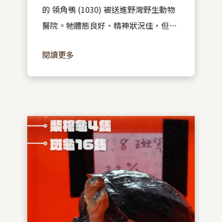
的 領角鴞 (1030) 被送進野灣野生動物
醫院。牠體態良好、精神狀況佳，但身
上覆著異物，且部分飛羽有被剪過的痕
閱讀更多
跡。原來牠誤中黏鼠板，民眾為了救
援，自行以食用油協助脫困，並剪去了
部分羽毛。...