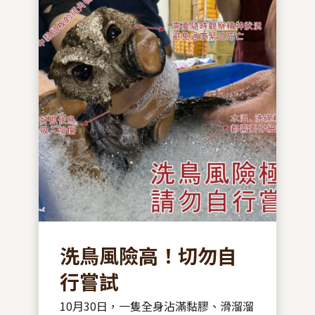
洗鳥風險高！切勿自
行嘗試
10月30日，一隻全身沾滿黏膠、滑溜溜