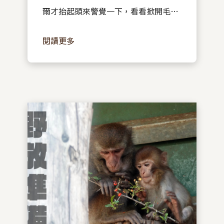
爾才抬起頭來警覺一下，看看掀開毛巾
的獸醫師這次又要對牠做什麼可怕的勾
閱讀更多
當。 ​ 一直側躺的貴妃，是一隻由 野灣
屏東分部 收到的成年雌性白鼻心，入院
體重將近 4 公斤。...