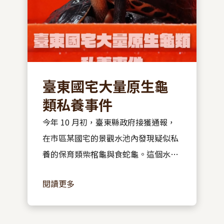
臺東國宅大量原生龜
類私養事件
今年 10 月初，臺東縣政府接獲通報，
在市區某國宅的景觀水池內發現疑似私
養的保育類柴棺龜與食蛇龜。這個水池
過去 20 年來陸續被放入不同龜類，縣
閱讀更多
府農業處到場後清點，共計救出 1 隻食
蛇龜、4 隻柴棺龜、16 隻斑龜與 4 隻巴
西龜。...