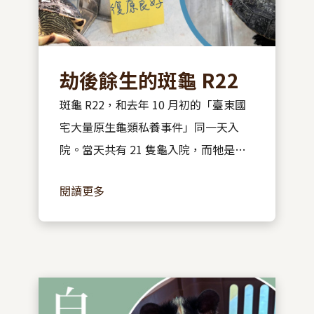
劫後餘生的斑龜 R22
斑龜 R22，和去年 10 月初的「臺東國
宅大量原生龜類私養事件」同一天入
院。當天共有 21 隻龜入院，而牠是第
22 隻，因此被命名為 R22。 ​ R22 是在
閱讀更多
機車道上被野灣的同事發現的。當時牠
有嚴重的殼裂，骨折位置橫跨脊椎，...