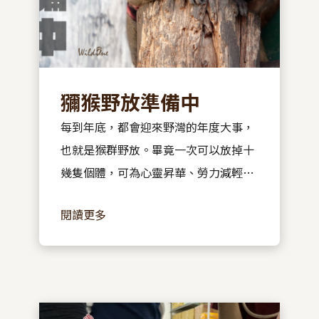
獼猴野放準備中
每到年底，都會迎來野灣的年度大事，
也就是猴群野放。畢竟一次可以放掉十
幾隻個體，可為心靈昇華、勞力減輕與
野放數提升的三重享受。不過今年蠻不
閱讀更多
一樣的，因為我們開啟了「救傷獼猴野
放追蹤」計畫。 ​ 大家可能不知道救傷
「一隻」獼猴有多困難，...