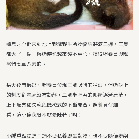
綠島之心們來到池上野灣野生動物醫院將滿三週，三隻
都大了一圈，餵奶時也越來越不專心，搞得照養員與獸
醫們七葷八素的。
某天夜間餵奶，照養員發現三號吸吮的猛烈，但奶瓶上
的刻度卻絲毫沒有動靜，三號半睜著的眼睛逐漸迷茫，
上下顎有如失魂般機械式的不斷開合，照養員仔細一
看，這小傢伙根本就是睡著了啊！
小編重點提醒：請不要私養野生動物，也不要隨便綁架