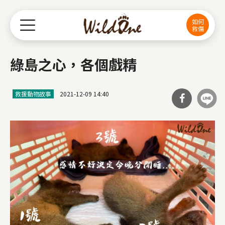
Jump to Main content
Jump to Navigation
如何
救傷
綠島之心，各個戲精
救援動物故事
2021-12-09 14:40
分享
到Fa
cebo
ok