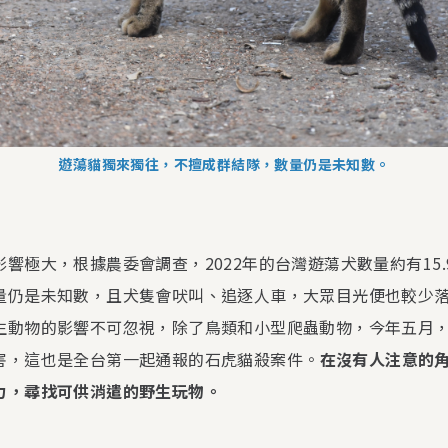
遊蕩貓獨來獨往，不擅成群結隊，數量仍是未知數。
響極大，根據農委會調查，2022年的台灣遊蕩犬數量約有15
量仍是未知數，且犬隻會吠叫、追逐人車，大眾目光便也較少
生動物的影響不可忽視，除了鳥類和小型爬蟲動物，今年五月
害，這也是全台第一起通報的石虎貓殺案件。
在沒有人注意的
力，尋找可供消遣的野生玩物。