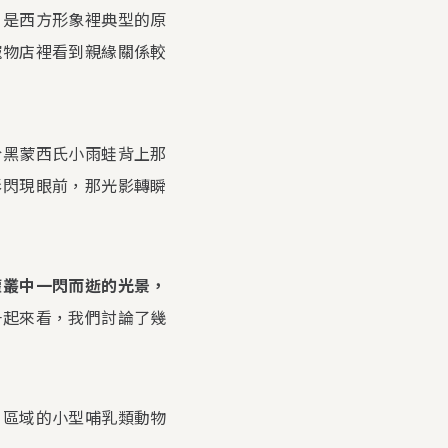
，是西方形象裡典型的原
寵物店裡看到親緣關係較
於黑蒙西氏小雨蛙背上那
影閃現眼前，那光影轉瞬
灌叢中一閃而逝的光景，
一起來看，我們討論了幾
片區域的小型哺乳類動物