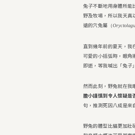
兔子不斷地用身體所能
野及牧場，所以我天真
遠的穴兔屬
（
Oryctolag
直到幾年前的夏天，我
可愛的小括弧時，眼角
即逝，等我喊出「兔子
然而此刻，野兔就在我
膽小謹慎到令人懷疑是
句，推測死因八成是來
野兔的體型比貓更加壯