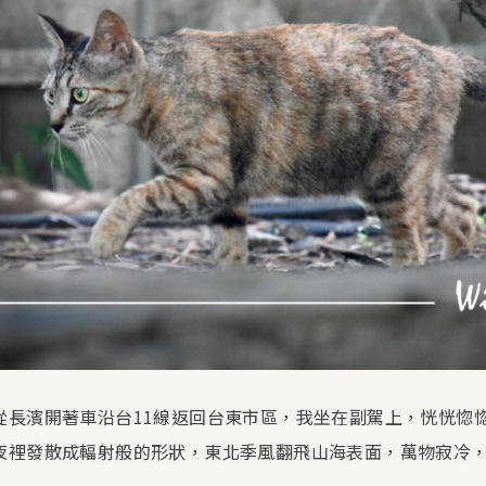
從長濱開著車沿台11線返回台東市區，我坐在副駕上，恍恍惚
夜裡發散成輻射般的形狀，東北季風翻飛山海表面，萬物寂冷