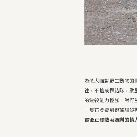
遊蕩犬貓對野生動物的影
往，不擅成群結隊，數
的獵殺能力極強，對野
一隻石虎遭到遊蕩貓殺
飽後正發散著過剩的精