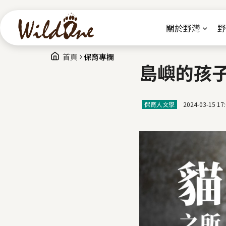
關於野灣
野
›
您在這裡
首頁
保育專欄
島嶼的孩
保育人文學
2024-03-15 17