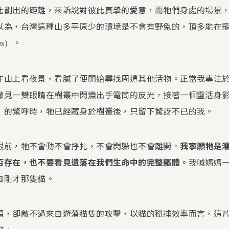
比劃出的距離，來訴說對彼此真摯的愛意，而牠們身處的場景
以為，台灣這種山多平原少的環境是不會有野兔的，頂多能在
。
us
）
在山上看夜景，看膩了便開始尋找周遭其他活物。正當我專注
撇見一雙眼睛在樹叢中閃爍出手電筒的反光，接著一個靈活身
」的驚呼時，牠已經藏身於樹叢後，只留下驚訝不已的我。
眼前，牠不會動不會掙扎，不會閃躲也不會離開。
我寧願牠是
否存在，也不要看見遺落在我們生命中的完整軀體。
我喊媽媽
自剛才那隻貓。
碩，卻敵不過來自遊蕩貓隻的攻擊，以貓的獵捕效率而言，這