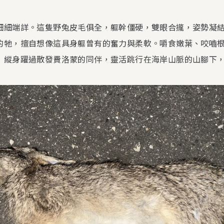
細細端詳。這隻野兔皮毛俱全，軀幹僵硬，雙眼合攏，姿勢凝
的牠，擅自想像這具身軀曾有的奮力與柔軟。嚼食嫩葉、咬嚙
，縱身躍過散發費洛蒙的同伴，靈活跳行在海岸山脈的山腳下