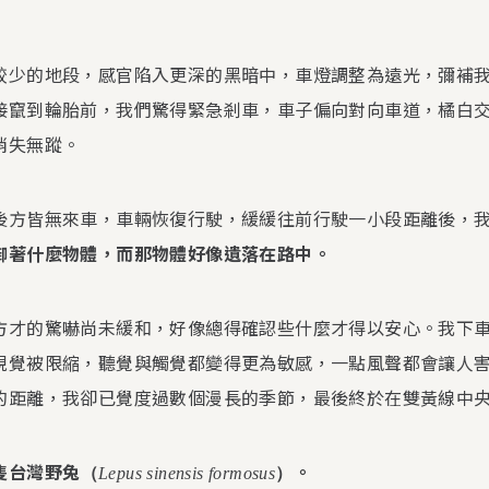
較少的地段，感官陷入更深的黑暗中，車燈調整為遠光，彌補
接竄到輪胎前，我們驚得緊急剎車，車子偏向對向車道，橘白
消失無蹤。
後方皆無來車，車輛恢復行駛，緩緩往前行駛一小段距離後，
啣著什麼物體，而那物體好像遺落在路中。
方才的驚嚇尚未緩和，好像總得確認些什麼才得以安心。我下
視覺被限縮，聽覺與觸覺都變得更為敏感，一點風聲都會讓人
的距離，我卻已覺度過數個漫長的季節，最後終於在雙黃線中
隻台灣野兔
。
（
Lepus sinensis formosus
）