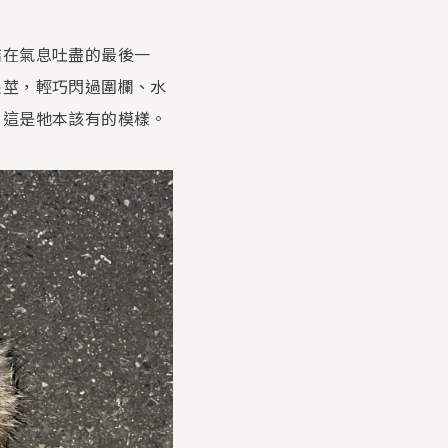
結在氣息吐盡的最後一
根莖，輕巧閃過圍欄、水
，這是牠本該有的模樣。