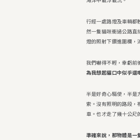
行經一處路燈及車輛都
然一隻貓咪衝過公路直
燈的照射下鑽進圍欄，
我們嚇得不輕，幸虧前
為我想起貓口中似乎還
半是好奇心驅使，半是
索。沒有照明的路段，
車。也才走了幾十公尺
準確來說，那物體是一