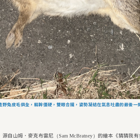
隻野兔皮毛俱全，軀幹僵硬，雙眼合攏，姿勢凝結在氣息吐盡的最後一
，源自山姆．麥克布雷尼
的繪本《猜猜我有
（Sam McBratney）