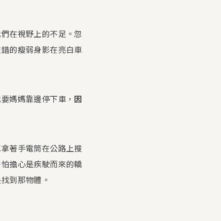
我們在視野上的不足。忽
交錯的瘦弱身影在亮白車
我要媽媽靠邊停下車，
因
車拿著手電筒在公路上搜
害怕擔心是疾駛而來的轎
央找到那物體。