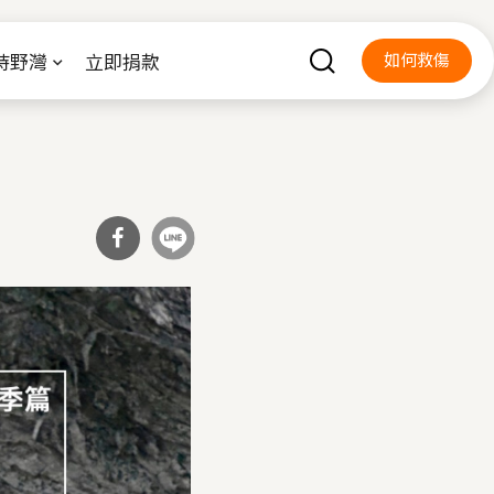
持野灣
立即捐款
如何救傷
分享
到Fa
cebo
ok