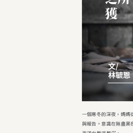
一個寒冬的深夜，媽媽
與報告。意識在無盡黑
海洋中載浮載沉。