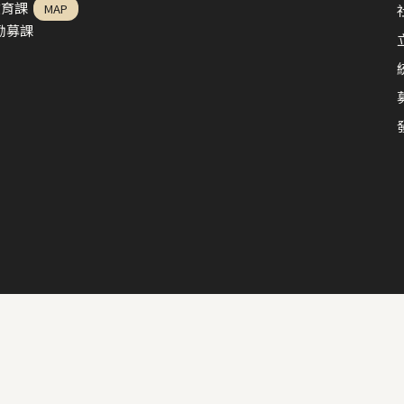
教育課
MAP
益勸募課