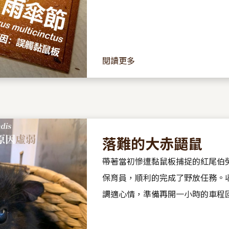
閱讀更多
落難的大赤鼯鼠
帶著當初慘遭黏鼠板捕捉的紅尾伯
保育員，順利的完成了野放任務。
調適心情，準備再開一小時的車程
躺在副駕的手機螢幕亮了起來，鈴聲隨之響
院了嗎？」 「...