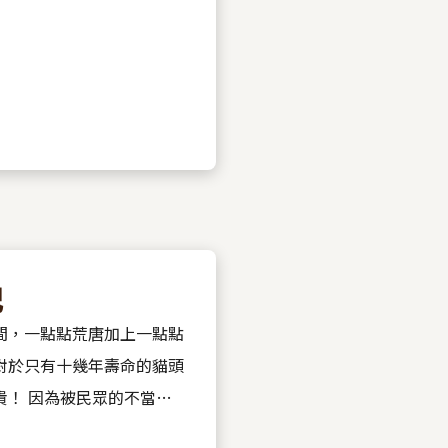
記
間，一點點荒唐加上一點點
對於只有十幾年壽命的貓頭
不當飼
角鴞斷羽 ...