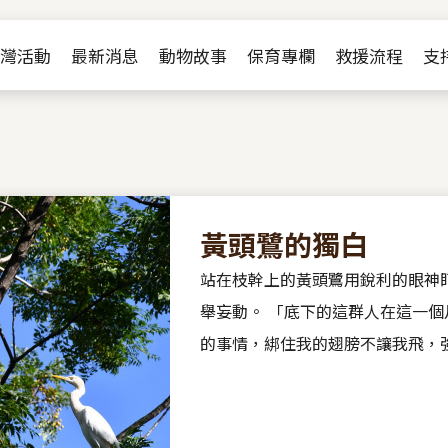
Jump to Main content
Jump to Navigation
灣活動
最新消息
動物故事
保育專欄
救援流程
支
黃頭鷺的獨白
站在枝幹上的黃頭鷺用銳利的眼神
舉妄動。 「底下的這群人在這一個月來對我幹盡了各種可怕
的事情，綁住我的翅膀不讓我飛，
長又噁心的東西，還留下一堆黏黏
沒事就蓋我頭巾，...