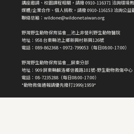
講座邀請、校園課程相關，請撥 0910-116371 洽詢環境
媒體/企業合作、個人捐款，請撥 0910-116153 洽詢公
聯絡信箱：wildone@wildonetaiwan.org
野灣野生動物保育協會＿池上非營利野生動物醫院
地址：958 台東縣池上鄉新興村新興126號
電話：089-862368、0972-799053（每日08:00-17:00）
野灣野生動物保育協會＿屏東分部
地址：909 屏東縣麟洛鄉信義路101號-野生動物救傷中心
電話：08-7235288（每日08:00-17:00）
*動物救傷通報請優先撥打1999/1959*
WildOne野灣保育探索館
地址：958 台東縣池上鄉中山路227號
開放時間：09:00-12:00,13:00-17:00 週三休館
fb
ig
yt