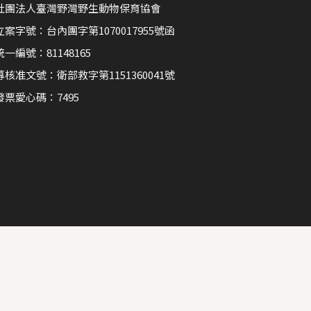
社團法人臺灣野灣野生動物保育協會
立案字號：台內團字第1070017955號函
統一編號：81148165
募核准文號：衛部救字第1151360041號
發票愛心碼：7495