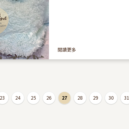
拔去覆蓋著患部的羽毛，...
閱讀更多
23
24
25
26
27
28
29
30
3