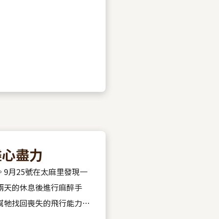
盡心盡力
9月25號在太麻里發現一
兩天的休息後進行麻醉手
幫牠找回喪失的飛行能力。
通的心跳聲，獸醫師迅速的