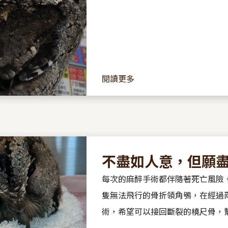
閱讀更多
不盡如人意，但願
每次的麻醉手術都伴隨著死亡風險。
隻無法飛行的骨折領角鴞，在經過
術，希望可以接回斷裂的橈尺骨，
手術台上，都卜勒儀傳出了撲通撲