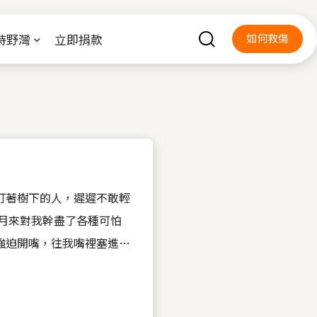
持野灣
立即捐款
如何救傷
盯著樹下的人，遲遲不敢輕
強迫開嘴，往我嘴裡塞進又
滑滑的液體在我胃裡。有事