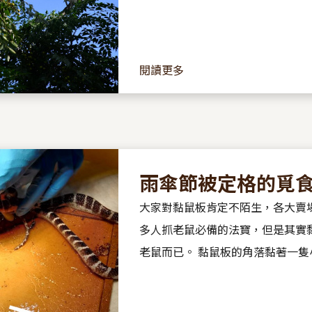
閱讀更多
雨傘節被定格的覓
大家對黏鼠板肯定不陌生，各大賣
多人抓老鼠必備的法寶，但是其實
老鼠而已。 黏鼠板的角落黏著一隻小老鼠，木板上的另一
端，是一隻體型不大的雨傘節，被
卻像是被定格一般，...