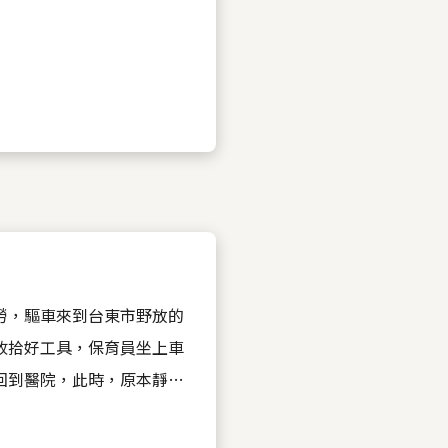
勞，驅車來到台東市野放的
收拾好工具，保育員坐上車
回到醫院，此時，原本靜靜
起。 「你要回醫