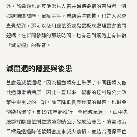
外，齧齒類也是其他常見人畜共通傳染病的帶原者，例
如鉤端螺旋體、鼠疫等等。看到這些數據，也許大家會
直覺想到，那可以使用殺鼠藥或黏鼠板來處理鼠害的問
題嗎？在新聞發酵的那段時間，也有看到網路上有恢復
「滅鼠週」的聲音。
滅鼠週的隱憂與後患
甚麼是滅鼠週呢？因為齧齒類身上帶原了不同種類人畜
共通傳染病病原，因此一直以來，鼠害的控制是公共政
策中很重要的一環，除了降低農業經濟的損害，也避免
傳染病爆發，自1978年起推行「全國滅鼠週」，由中央
統籌採購殺鼠劑並透過鄉鎮公所發放給農民。這些政策
目標是透過降低鼠類密度來減少農損，並結合環保單位