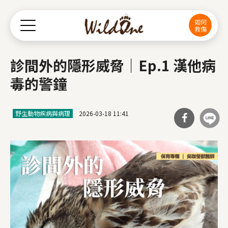
Jump to Main content
Jump to Navigation
如何
救傷
診間外的隱形威脅｜Ep.1 漢他病
毒的警鐘
野生動物疾病與病理
2026-03-18 11:41
分享
到Fa
cebo
ok