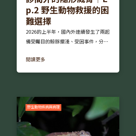
p.2 野生動物救援的困
難選擇
2026的上半年，國內外連續發生了兩起
備受矚目的鯨豚擱淺、受困事件，分別
是德國的大翅鯨「提米」和受困於澎湖
閱讀更多
的三隻熱帶斑海豚。這兩起事件相隔千
萬里，物種不同，兩地官民處理的方式
也不同，但卻都在網路社群上掀起巨大
的風浪。...
野生動物疾病與病理