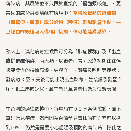
傳染病。其風險並不只限於直接的「齧齒類咬傷」，更
常見的威脅其實隱藏在環境中：
當帶原鼠類的排泄物
（如糞便、尿液）或分泌物（唾液）乾燥粉塵化後，一
旦經由呼吸道吸入或傷口接觸，便可能造成感染。
臨床上，漢他病毒症候群可分為「
肺症候群
」及「
出血
熱併腎症候群
」兩大類。以後者而言，感染初期往往伴
隨突發性的持續高燒、結膜充血、背痛及嘔吐等症狀；
發病約 3 至 6 天後可能出現出血跡象，並接續引發蛋白
尿、低血壓或少尿，嚴重者甚至會惡化為急性腎衰竭。
在台灣的過往數據中，每年約有 0-1 例案例確診，並不
算是常見疾病，然而因為台灣常見毒株的死亡率可以達
到10%，仍然是需要小心處理及預防的傳染病。除此之