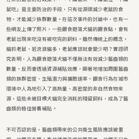
鼠吃」是主要防治的手段，只有從源頭減少老鼠的食
物，才能減少族群數量。在這次事件的討論中，也有一
些網友上傳了照片，一些餵食遊蕩犬貓的餵食點，會有
老鼠出現來吃沒有被吃完的飼料。雖然傳統上的概念，
貓抓老鼠，若流浪貓多，老鼠應該就會變少吧？實證研
究表明，人為餵食遊蕩犬貓不僅無法有效減少齧齒類的
數量，反而會透過資源補貼效應，顯著地增加周圍齧齒
類的族群密度、生殖潛力與擴散速率。餵食行為在城市
環境中人為地引入了高熱量、高密度的非自然食物來
源，這些未被目標犬貓完全消耗的殘留飼料，成為了齧
齒類的極佳營養補貼。
不可否認的是，齧齒類帶來的公共衛生風險應該被重