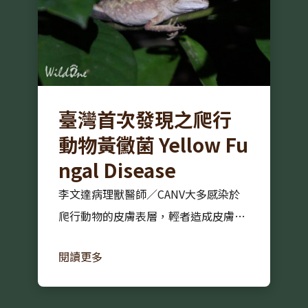
臺灣首次發現之爬行
動物黃黴菌 Yellow Fu
ngal Disease
李文達病理獸醫師／CANV大多感染於
爬行動物的皮膚表層，輕者造成皮膚顏
色改變、結痂，較嚴重的皮膚會出現潰
閱讀更多
瘍、壞死，甚至侵犯體內臟器，如肺
臟、腎臟、肝臟……