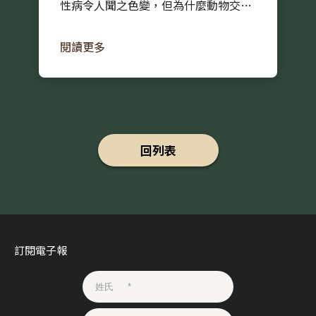
性病令人聞之色變，但為什麼動物交配
頻繁，卻鮮少發現其受性病所苦？事實
閱讀更多
上，性病在動物界十分普遍…
回列表
訂閱電子報