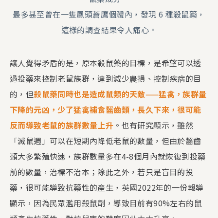
最多甚至曾在一隻鳳頭蒼鷹個體內，發現 6 種殺鼠藥，
這樣的調查結果令人痛心。
讓人覺得矛盾的是，原本殺鼠藥的目標，是希望可以透
過投藥來控制老鼠族群，達到減少農損、控制疾病的目
的，但
殺鼠藥同時也是造成鼠類的天敵——猛禽，族群量
下降的元凶，少了猛禽補食齧齒類，長久下來，很可能
反而導致老鼠的族群數量上升
。也有研究顯示，雖然
「滅鼠週」可以在短期內降低老鼠的數量，但由於齧齒
類大多繁殖快速，族群數量多在4-8個月內就恢復到投藥
前的數量，治標不治本；除此之外，若只是盲目的投
藥，很可能導致抗藥性的產生，英國2022年的一份報導
顯示，因為民眾濫用殺鼠劑，導致目前有90%左右的鼠