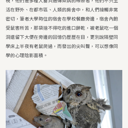
視，他們是多種人畜共通傳染病的帶原者，他們不只生
活在野外、在都市區、人類的房舍中，和人們接觸非常
密切，筆者大學時住的宿舍在學校餐廳旁邊，宿舍內飽
受鼠害所苦，那袋捨不得吃的進口餅乾，被老鼠吃一個
洞還留下大便在旁邊的回憶仍歷歷在目，更別說隔壁同
學床上半夜有老鼠爬過，而發出的尖叫聲，可以想像同
學的心理陰影面積。