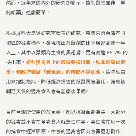
然而，近年來國內外的研究卻顯示，控制鼠害並非「單
純給藥」這麼簡單。
根據屏科大鳥類研究室發表的研究，蒐集來自台灣不同
地區的猛禽樣本，發現檢出殺鼠劑的比率居然高達一半
以上，其中以鼠類為主食的黑翅鳶，更有高達 89.2% 的
檢出率。
這些猛禽身上的殺鼠藥檢出率，秋季遠高於夏
季，和政府舉辦「滅鼠週」的時間不謀而合
。這些理當
用來控制疫病、降低經濟損害的殺鼠藥被濫用，讓應該
翱翔天氣的猛禽食入會有甚麼後果呢?
目前台灣所使用的殺鼠藥，都以抗凝血劑為主，大部分
的猛禽並不會在單次食入就急性中毒，毒性會在每一次
的捕食中逐漸累積，中毒的猛禽會因為毒藥逐漸發作，