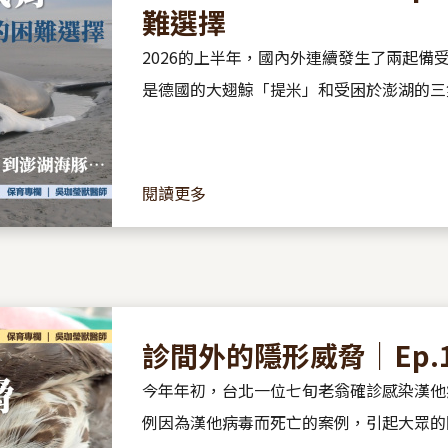
難選擇
2026的上半年，國內外連續發生了兩起備
是德國的大翅鯨「提米」和受困於澎湖的三
萬里，物種不同，兩地官民處理的方式也不
的風浪。...
閱讀更多
診間外的隱形威脅｜Ep.
今年年初，台北一位七旬老翁確診感染漢他
例因為漢他病毒而死亡的案例，引起大眾的