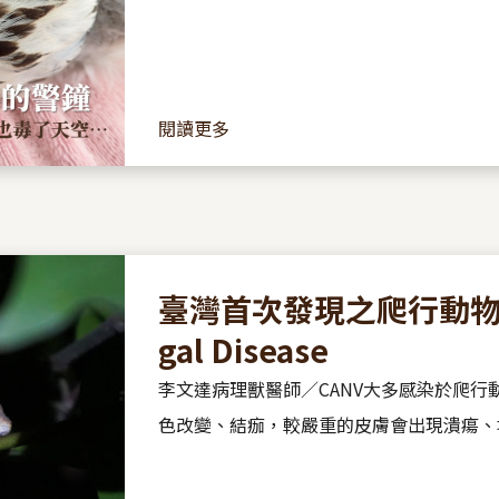
閱讀更多
臺灣首次發現之爬行動物黃黴菌
gal Disease
李文達病理獸醫師／CANV大多感染於爬行
色改變、結痂，較嚴重的皮膚會出現潰瘍、
臟、腎臟、肝臟……