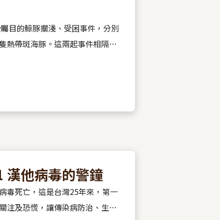
受矚目的鯨豚擱淺、受困事件，分別
隻熱帶斑海豚。這兩起事件相隔千
同，但卻都在網路社群上掀起巨大
1 漢他病毒的警鐘
病毒死亡，這是台灣25年來，第一
關注及恐慌，讓傳染病防治、生態