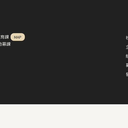
教育課
MAP
益勸募課