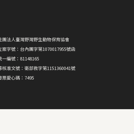
社團法人臺灣野灣野生動物保育協會
立案字號：台內團字第1070017955號函
統一編號：81148165
募核准文號：衛部救字第1151360041號
發票愛心碼：7495