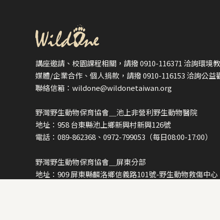
講座邀請、校園課程相關，請撥 0910-116371 洽詢環境
媒體/企業合作、個人捐款，請撥 0910-116153 洽詢公
聯絡信箱：wildone@wildonetaiwan.org
野灣野生動物保育協會＿池上非營利野生動物醫院
地址：958 台東縣池上鄉新興村新興126號
電話：089-862368、0972-799053（每日08:00-17:00）
野灣野生動物保育協會＿屏東分部
地址：909 屏東縣麟洛鄉信義路101號-野生動物救傷中心
電話：08-7235288（每日08:00-17:00）
*動物救傷通報請優先撥打1999/1959*