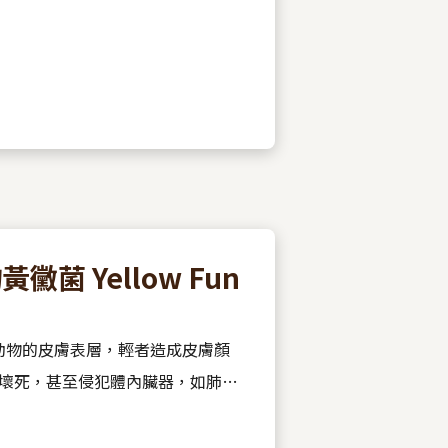
保育的議題又重新浮上檯面。 什麼是漢他病毒？ 漢他病毒（Hantavirus）...
 Yellow Fun
動物的皮膚表層，輕者造成皮膚顏
壞死，甚至侵犯體內臟器，如肺