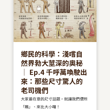
鄉民的科學：淺嚐自
然界勃大莖深的奧秘
｜ Ep.4 千呼萬喚駛出
來：那些尺寸驚人的
老司機們
大家最在意的尺寸話題，就讓我們便所
「瞧」、來比大小囉！