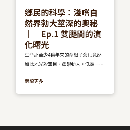
鄉民的科學：淺嚐自
然界勃大莖深的奧秘
｜ Ep.1 雙腿間的演
化曙光
生命那至少4億年來的命根子演化竟然
如此地光彩奪目、耀眼動人。低頭一
看，「哎呀，人類真是十足地單調與無
閱讀更多
聊。」不妨跟著專欄的腳步，從最基本
的有或無、一或二，追本溯源地來認識
陰莖的奧秘吧！