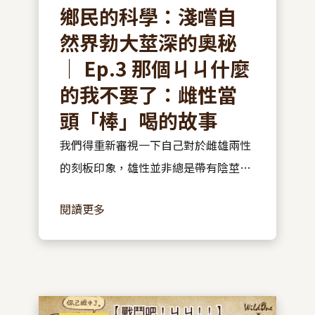
鄉民的科學：淺嚐自
然界勃大莖深的奧秘
｜ Ep.3 那個ㄐㄐ什麼
的我不要了：雌性當
頭「棒」喝的故事
我們得重新審視一下自己對於雌雄兩性
的刻板印象，雄性並非總是帶有陰莖、
主動支配的那方，雌性也非為缺乏陰
閱讀更多
莖、被動接受的性別...