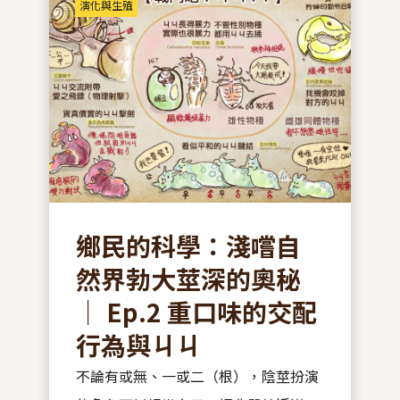
演化與生殖
鄉民的科學：淺嚐自
然界勃大莖深的奧秘
｜ Ep.2 重口味的交配
行為與ㄐㄐ
不論有或無、一或二（根），陰莖扮演