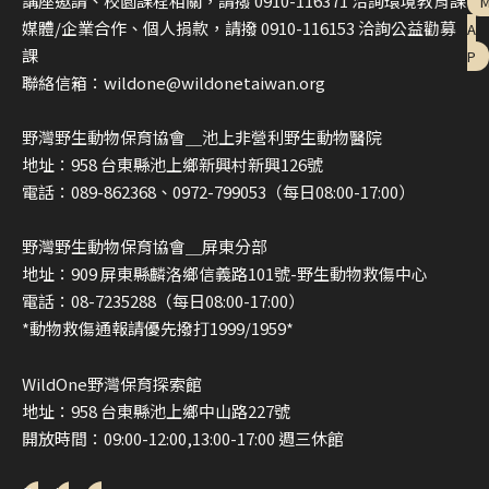
講座邀請、校園課程相關，請撥 0910-116371 洽詢環境教育課
媒體/企業合作、個人捐款，請撥 0910-116153 洽詢公益勸募
A
課
P
聯絡信箱：wildone@wildonetaiwan.org
野灣野生動物保育協會＿池上非營利野生動物醫院
地址：958 台東縣池上鄉新興村新興126號
電話：089-862368、0972-799053（每日08:00-17:00）
野灣野生動物保育協會＿屏東分部
地址：909 屏東縣麟洛鄉信義路101號-野生動物救傷中心
電話：08-7235288（每日08:00-17:00）
*動物救傷通報請優先撥打1999/1959*
WildOne野灣保育探索館
地址：958 台東縣池上鄉中山路227號
開放時間：09:00-12:00,13:00-17:00 週三休館