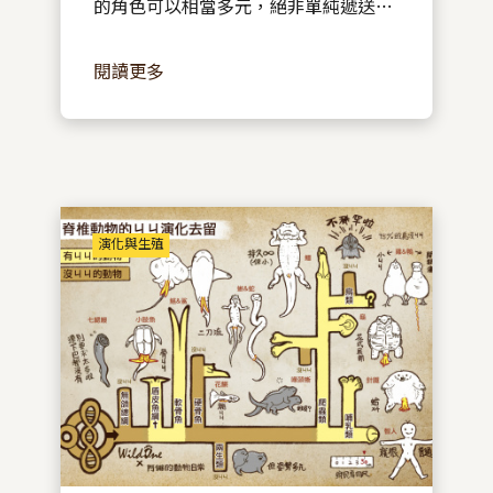
的角色可以相當多元，絕非單純遞送精
液這般了無新意。我們找來了幾位無脊
閱讀更多
椎動物，一窺「武器般」的超暴力陰
莖...
演化與生殖