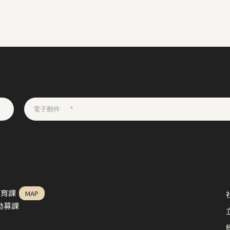
教育課
MAP
益勸募課