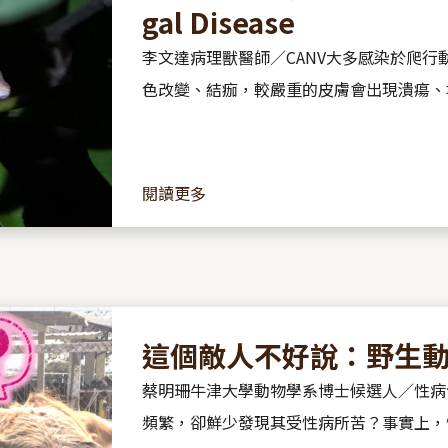
gal Disease
李文達病理獸醫師／CANV大多感染於爬行
色改變、結痂，較嚴重的皮膚會出現潰瘍、
臟、腎臟、肝臟……
閱讀更多
這個敵人不好說：野生
蔡明珊牛津大學動物學系博士候選人／性病
頻繁，卻鮮少發現其受性病所苦？事實上，